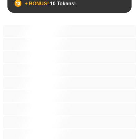
+ BONUS!
10 Tokens!
BBW
Έγκυες
Αράβισσες
Ασιάτισσες
Γιαγιάδες
Δεσίματα
Ενήλικες 18+
Ηλικιωμένες
Ινδές