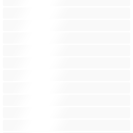
Μεσαία βυζιά
Μικρά βυζιά
Μικρόσωμη
Μωρά
Μύες
Νοικοκυρές
Ξανθός-ιά
Ξυρισμένο μουνάκι
Ομαδικό Σεξ
Παιχνίδια