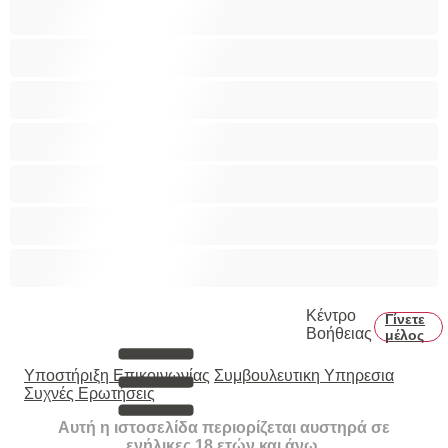
Πορνοστάρ
Πρωκτικό
Τεράστια Βυζιά
Τριχωτό μουνάκι
Φετίχ
Φοιτήτριες
Χυσίματα
Κέντρο
Γίνετε
Βοήθειας
μέλος
Υποστήριξη Επικοινωνίας
Συμβουλευτικη Υπηρεσια
Συχνές Ερωτήσεις
Αυτή η ιστοσελίδα περιορίζεται αυστηρά σε
ενήλικες 18 ετών και άνω.