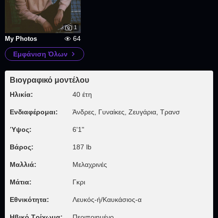
1
64
My Photos
Εμφάνιση Όλων
Βιογραφικό μοντέλου
Ηλικία:
40 έτη
Ενδιαφέρομαι:
Άνδρες, Γυναίκες, Zευγάρια, Τρανσ
Ύψος:
6'1"
Βάρος:
187 lb
Μαλλιά:
Μελαχρινές
Μάτια:
Γκρι
Εθνικότητα:
Λευκός-ή/Καυκάσιος-α
Ηβικό Τρίχωμα:
Περιποιημένο