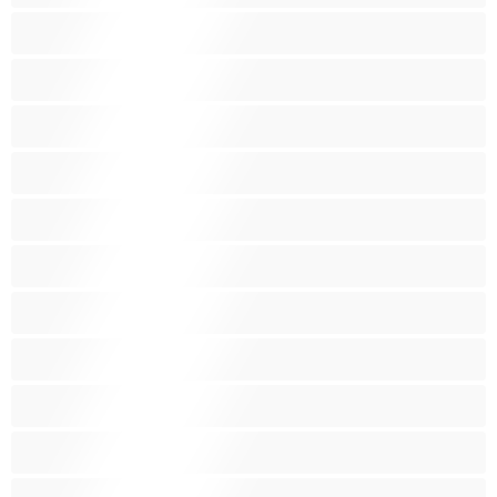
Κάπνισμα
Καλύτερα για Ιδιωτικές συνομιλίες
Καμπύλες
Κοκκινομάλλες
Λατίνα
Λεσβίες
Λευκά Κορίτσια
Μαύρες
Μεγάλα βυζιά
Μεγάλα οπίσθια
Μελαχρινές