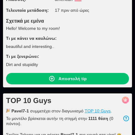
Τελευταία μετάδοση:
17 πριν από ώρες
Σχετικά με εμένα
Hello! Welcome to my room!
Τι με κάνει να καυλώνω:
beautiful and interesting..
Τι με ξενερώνει:
Dirt and stupidity
Αποστολή tip
TOP 10 Guys
Pavel7-1
συμμετέχει στον διαγωνισμό
TOP 10 Guys
.
Το μοντέλο βρίσκεται αυτήν τη στιγμή στην
1111 θέση
(0
πόντοι).
Στείλτε Tokens για να φέρετε
Pavel7-1
πιο κοντά στη
νίκη!