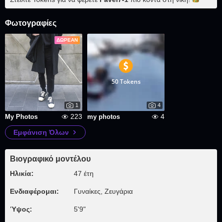
Φωτογραφίες
ΔΩΡΕΆΝ
50 Tokens
1
4
223
4
My Photos
my photos
Εμφάνιση Όλων
Βιογραφικό μοντέλου
Ηλικία:
47 έτη
Ενδιαφέρομαι:
Γυναίκες, Zευγάρια
Ύψος:
5'9"