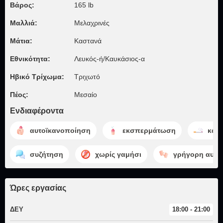
Βάρος:
165 lb
Μαλλιά:
Μελαχρινές
Μάτια:
Καστανά
Εθνικότητα:
Λευκός-ή/Καυκάσιος-α
Ηβικό Τρίχωμα:
Τριχωτό
Πέος:
Μεσαίο
Ενδιαφέροντα
αυτοϊκανοποίηση
εκσπερμάτωση
κάπ
συζήτηση
χωρίς γαμήσι
γρήγορη αυτο
Ώρες εργασίας
ΔΕΥ
18:00 - 21:00