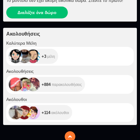
Το μοντέλο δεν έχει ακόμη εικονικά δώρα. Στείλτε το πρώτο!
Διαλέξτε ένα δώρο
Ακολουθήσεις
+3
Καλύτερα Μέλη
+3
μέλη
+884
Ακολουθήσεις
+884
παρακολουθήσεις
+114
Ακόλουθοι
+114
ακόλουθοι