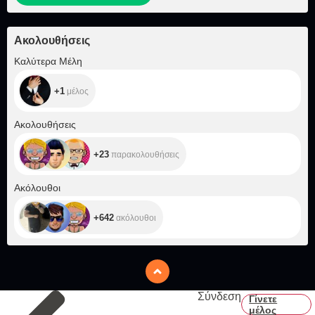
Ακολουθήσεις
+1
Καλύτερα Μέλη
+1
μέλος
+23
Ακολουθήσεις
+23
παρακολουθήσεις
+642
Ακόλουθοι
+642
ακόλουθοι
Σύνδεση
Γίνετε
μέλος