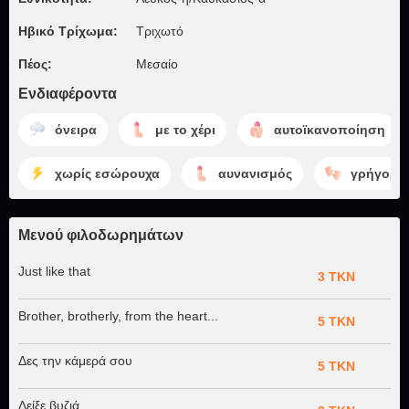
Ηβικό Τρίχωμα:
Τριχωτό
Πέος:
Μεσαίο
Ενδιαφέροντα
όνειρα
με το χέρι
αυτοϊκανοποίηση
χωρίς εσώρουχα
αυνανισμός
γρήγορη
Μενού φιλοδωρημάτων
Just like that
3 TKN
Brother, brotherly, from the heart...
5 TKN
Δες την κάμερά σου
5 TKN
Δείξε βυζιά