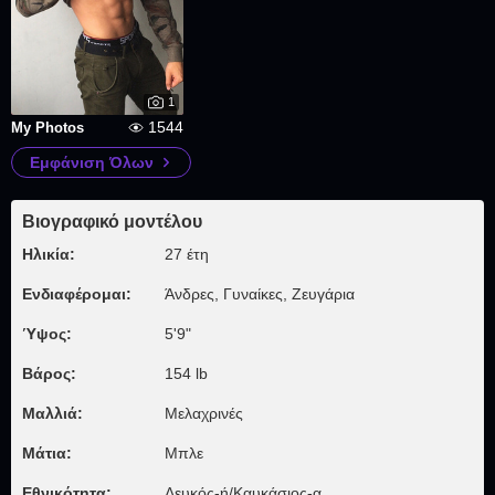
1
1544
My Photos
Εμφάνιση Όλων
Βιογραφικό μοντέλου
Ηλικία:
27 έτη
Ενδιαφέρομαι:
Άνδρες, Γυναίκες, Zευγάρια
Ύψος:
5'9"
Βάρος:
154 lb
Μαλλιά:
Μελαχρινές
Μάτια:
Μπλε
Εθνικότητα:
Λευκός-ή/Καυκάσιος-α