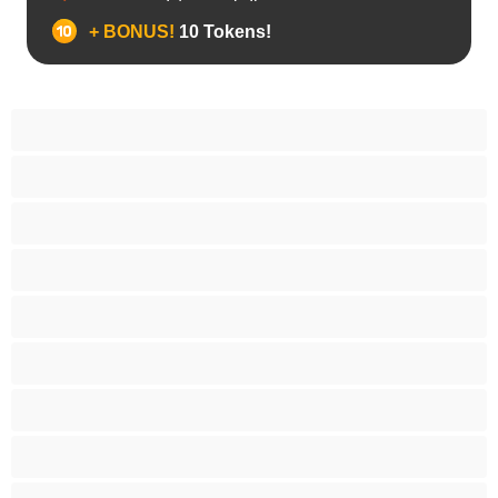
+ BONUS!
10 Tokens!
BBW
Έγκυες
Αράβισσες
Ασιάτισσες
Γιαγιάδες
Δεσίματα
Ενήλικες 18+
Ηλικιωμένες
Ινδές