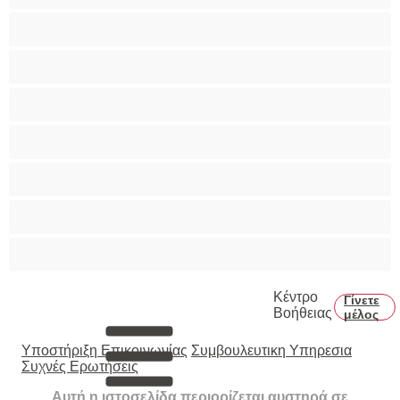
Πορνοστάρ
Πρωκτικό
Τεράστια Βυζιά
Τριχωτό μουνάκι
Φετίχ
Φοιτήτριες
Χυσίματα
Κέντρο
Γίνετε
Βοήθειας
μέλος
Υποστήριξη Επικοινωνίας
Συμβουλευτικη Υπηρεσια
Συχνές Ερωτήσεις
Αυτή η ιστοσελίδα περιορίζεται αυστηρά σε