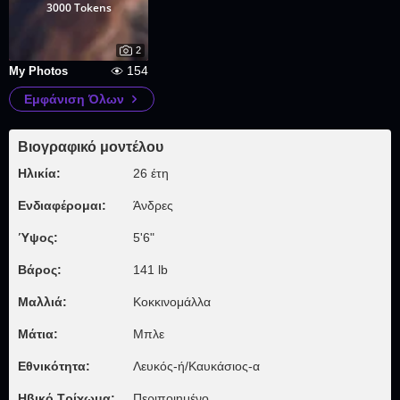
3000 Tokens
2
154
My Photos
Εμφάνιση Όλων
Βιογραφικό μοντέλου
Ηλικία:
26 έτη
Ενδιαφέρομαι:
Άνδρες
Ύψος:
5'6"
Βάρος:
141 lb
Μαλλιά:
Κοκκινομάλλα
Μάτια:
Μπλε
Εθνικότητα:
Λευκός-ή/Καυκάσιος-α
Ηβικό Τρίχωμα:
Περιποιημένο