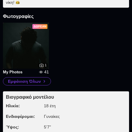
νίκη!
Φωτογραφίες
ΔΩΡΕΆΝ
1
41
My Photos
Εμφάνιση Όλων
Βιογραφικό μοντέλου
Ηλικία:
18 έτη
Ενδιαφέρομαι:
Γυναίκες
Ύψος:
5'7"