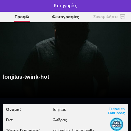
lonjitas-twink-hot
Κατηγορίες
Προφίλ
Φωτογραφίες
Συνομιλήστε
lonjitas-twink-hot
Όνομα:
lonjitas
Τι είναι το
FanBoost;
Για:
Άνδρας
Τόπος Γέννησης:
colombia, barranquilla