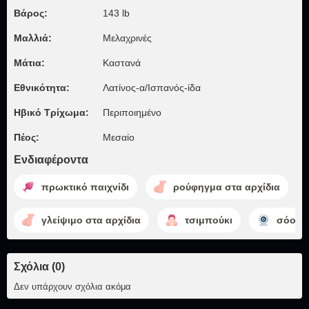
Βάρος:
143 lb
Μαλλιά:
Μελαχρινές
Μάτια:
Καστανά
Εθνικότητα:
Λατίνος-α/Ισπανός-ίδα
Ηβικό Τρίχωμα:
Περιποιημένο
Πέος:
Μεσαίο
Ενδιαφέροντα
πρωκτικό παιχνίδι
ρούφηγμα στα αρχίδια
γλείψιμο στα αρχίδια
τσιμπούκι
σόου μ
Σχόλια (0)
Δεν υπάρχουν σχόλια ακόμα