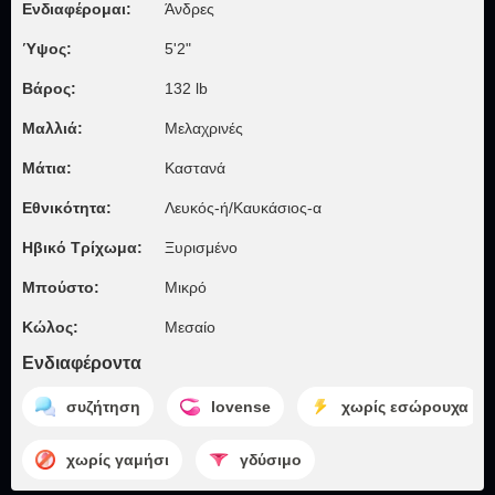
Ενδιαφέρομαι:
Άνδρες
Ύψος:
5'2"
Βάρος:
132 lb
Μαλλιά:
Μελαχρινές
Μάτια:
Καστανά
Εθνικότητα:
Λευκός-ή/Καυκάσιος-α
Ηβικό Τρίχωμα:
Ξυρισμένο
Μπούστο:
Μικρό
Κώλος:
Μεσαίο
Ενδιαφέροντα
συζήτηση
lovense
χωρίς εσώρουχα
χωρίς γαμήσι
γδύσιμο