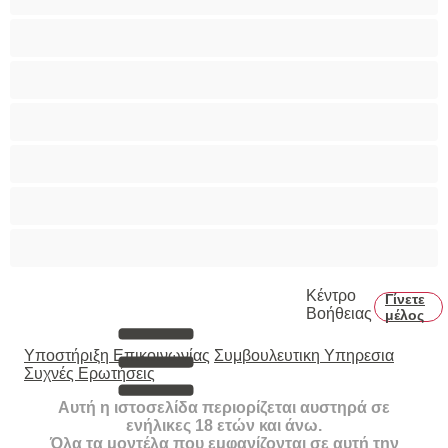
Πρωκτικό
Τεράστια Βυζιά
Τριχωτό μουνάκι
Φετίχ
Φοιτήτριες
Χυσίματα
Κέντρο
Γίνετε
Βοήθειας
μέλος
Υποστήριξη Επικοινωνίας
Συμβουλευτικη Υπηρεσια
Συχνές Ερωτήσεις
Αυτή η ιστοσελίδα περιορίζεται αυστηρά σε
ενήλικες 18 ετών και άνω.
Όλα τα μοντέλα που εμφανίζονται σε αυτή την