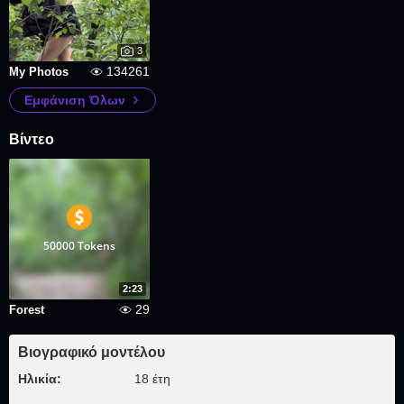
3
134261
My Photos
Εμφάνιση Όλων
Βίντεο
50000 Tokens
2:23
29
Forest
Βιογραφικό μοντέλου
Ηλικία:
18 έτη