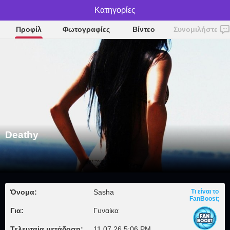
Κατηγορίες
Deathy
Προφίλ
Φωτογραφίες
Βίντεο
Συνομιλήστε
Deathy
Όνομα:
Sasha
Τι είναι το
FanBoost;
Για:
Γυναίκα
Τελευταία μετάδοση:
11.07.26 5:06 PM