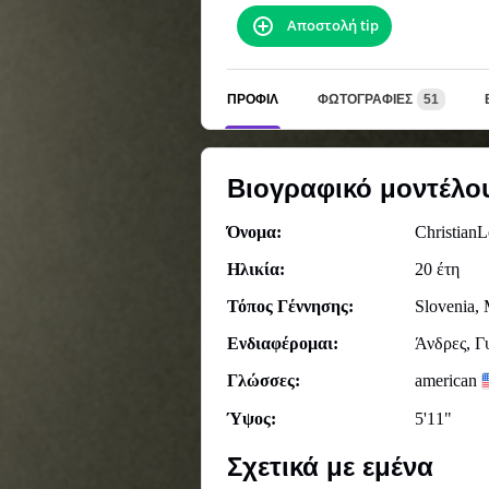
Αποστολή tip
ΠΡΟΦΊΛ
ΦΩΤΟΓΡΑΦΊΕΣ
51
Βιογραφικό μοντέλο
Όνομα:
ChristianL
Ηλικία:
20 έτη
Τόπος Γέννησης:
Slovenia, 
Ενδιαφέρομαι:
Άνδρες, Γ
Γλώσσες:
american
Ύψος:
5'11"
Σχετικά με εμένα