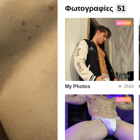
Φωτογραφίες
51
ΔΩΡΕΆΝ
12
My Photos
3550
ΔΩΡΕΆΝ