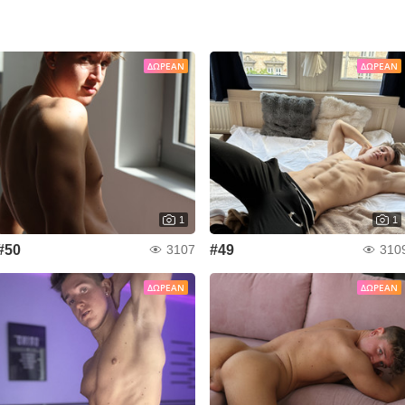
ΔΩΡΕΆΝ
ΔΩΡΕΆΝ
1
1
#50
#49
3107
310
ΔΩΡΕΆΝ
ΔΩΡΕΆΝ