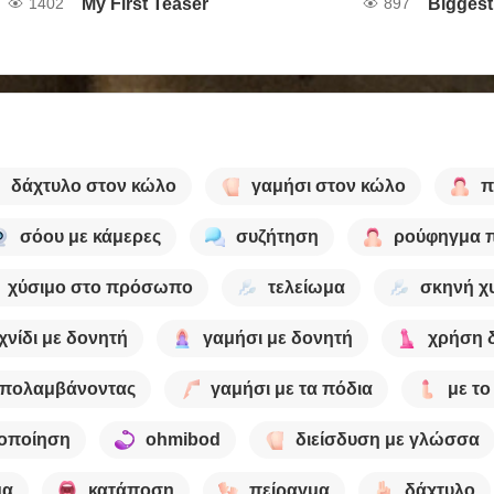
My First Teaser
Biggest
1402
897
δάχτυλο στον κώλο
γαμήσι στον κώλο
π
σόου με κάμερες
συζήτηση
ρούφηγμα 
χύσιμο στο πρόσωπο
τελείωμα
σκηνή χ
χνίδι με δονητή
γαμήσι με δονητή
χρήση 
πολαμβάνοντας
γαμήσι με τα πόδια
με το
νοποίηση
ohmibod
διείσδυση με γλώσσα
μα
κατάποση
πείραγμα
δάχτυλο