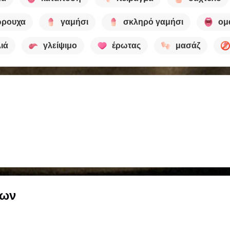
ώρουχα
γαμήσι
σκληρό γαμήσι
ομ
λιά
γλείψιμο
έρωτας
μασάζ
των