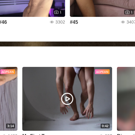
1
1
#46
#45
3302
340
ΔΩΡΕΆΝ
ΔΩΡΕΆΝ
3:14
0:42