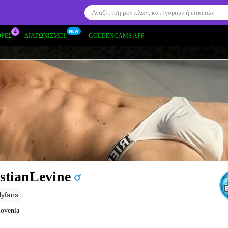
ΟΡΕΣ
ΔΙΑΓΩΝΙΣΜΟΊ
GOLDENCAMS APP
stianLevine
lyfans
lovenia