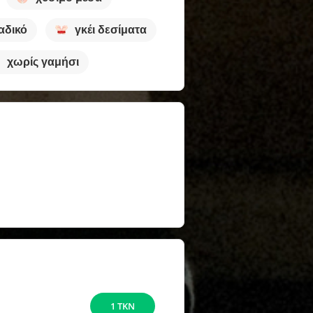
αδικό
γκέι δεσίματα
χωρίς γαμήσι
1 TKN