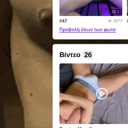
1
#47
3277
Προβολή όλων των φωτο
Βίντεο
26