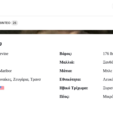
ΒΊΝΤΕΟ
26
υ
evine
Βάρος:
176 lb
Μαλλιά:
Ξανθό
Maribor
Μάτια:
Μπλε
υναίκες, Zευγάρια, Τρανσ
Εθνικότητα:
Λευκό
Ηβικό Τρίχωμα:
Ξυρισ
Πέος:
Μικρ