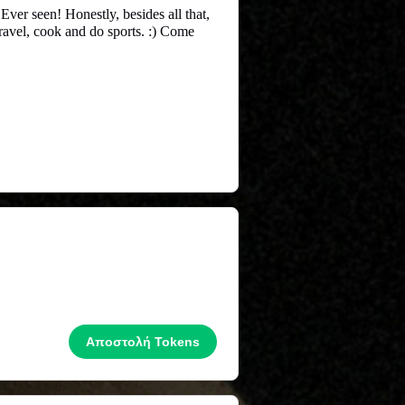
ver seen! Honestly, besides all that,
ravel, cook and do sports. :) Come
Αποστολή Tokens