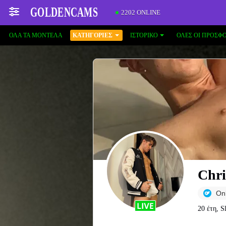
2202 ONLINE
ΌΛΑ ΤΑ ΜΟΝΤΈΛΑ
ΚΑΤΗΓΟΡΊΕΣ
ΙΣΤΟΡΙΚΌ
ΟΛΕΣ ΟΙ ΠΡΟΣΦ
Chri
On
20 έτη, S