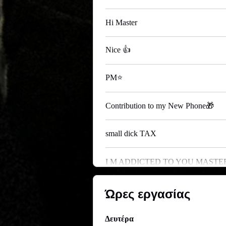
Hi Master
Nice 👍
PM⭐
Contribution to my New Phone🎁
small dick TAX
I M ADDICTED TO YOU MASTE
Ώρες εργασίας
Δευτέρα