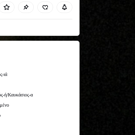
ς-ιά
ς-ή/Καυκάσιος-α
μένο
ό