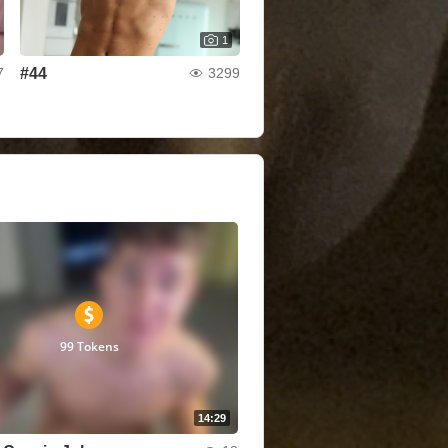
1
#44
7
3299
99 Tokens
14:29