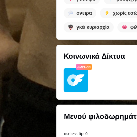
όνειρα
χωρίς εσ
γκέι κυριαρχία
φι
Κοινωνικά Δίκτυα
ΔΩΡΕΆΝ
Μενού φιλοδωρημά
useless tip ⭐