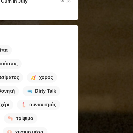
 Cum in July
18
ίπα
πούτσας
υσίματος
χορός
δονητή
Dirty Talk
 χέρι
αυνανισμός
τρίψιμο
χύσιμο μέσα