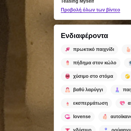
Teasing Myself
Προβολή όλων των βίντεο
Ενδιαφέροντα
πρωκτικό παιχνίδι
πήδημα στον κώλο
χύσιμο στο στόμα
βαθύ λαρύγγι
παι
εκσπερμάτωση
α
lovense
αυτοϊκα
γδύσιμο
ρούφηγ