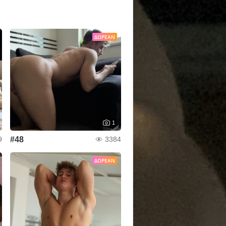
ΔΩΡΕΆΝ
1
#48
9
3384
ΔΩΡΕΆΝ