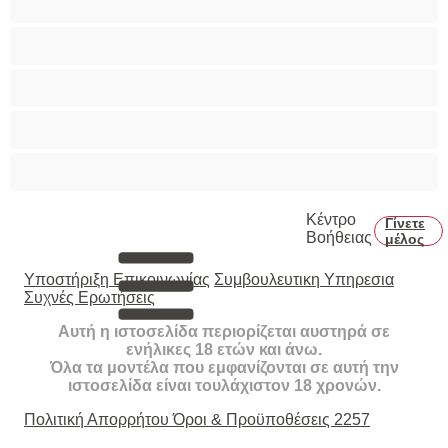
Τριχωτό μουνάκι
Φετίχ
Φοιτήτριες
Χυσίματα
Κέντρο
Γίνετε
Βοήθειας
μέλος
Υποστήριξη Επικοινωνίας
Συμβουλευτικη Υπηρεσια
Συχνές Ερωτήσεις
Αυτή η ιστοσελίδα περιορίζεται αυστηρά σε
ενήλικες 18 ετών και άνω.
Όλα τα μοντέλα που εμφανίζονται σε αυτή την
ιστοσελίδα είναι τουλάχιστον 18 χρονών.
Πολιτική Απορρήτου
Όροι & Προϋποθέσεις
2257