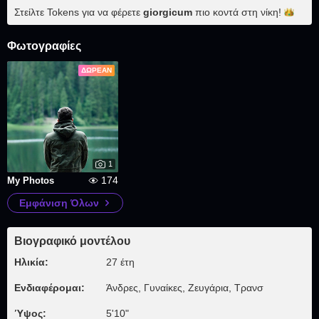
Στείλτε Tokens για να φέρετε
giorgicum
πιο κοντά στη
νίκη!
Φωτογραφίες
ΔΩΡΕΆΝ
1
174
My Photos
Εμφάνιση Όλων
Βιογραφικό μοντέλου
Ηλικία:
27 έτη
Ενδιαφέρομαι:
Άνδρες, Γυναίκες, Zευγάρια, Τρανσ
Ύψος:
5'10"