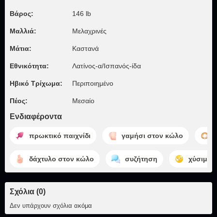
Βάρος:
146 lb
Μαλλιά:
Μελαχρινές
Μάτια:
Καστανά
Εθνικότητα:
Λατίνος-α/Ισπανός-ίδα
Ηβικό Τρίχωμα:
Περιποιημένο
Πέος:
Μεσαίο
Ενδιαφέροντα
πρωκτικό παιχνίδι
γαμήσι στον κώλο
δάχτυλο στον κώλο
συζήτηση
χύσιμο
Σχόλια (0)
Δεν υπάρχουν σχόλια ακόμα