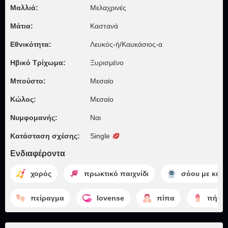
Μαλλιά:
Μελαχρινές
Μάτια:
Καστανά
Εθνικότητα:
Λευκός-ή/Καυκάσιος-α
Ηβικό Τρίχωμα:
Ξυρισμένο
Μπούστο:
Μεσαίο
Κώλος:
Μεσαίο
Νυμφομανής:
Ναι
Κατάσταση σχέσης:
Single
Ενδιαφέροντα
χορός
πρωκτικό παιχνίδι
σόου με κάμ
πείραγμα
lovense
πίπα
πήδη