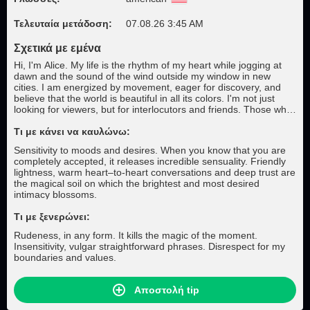
Τελευταία μετάδοση:
07.08.26 3:45 AM
Σχετικά με εμένα
Hi, I'm Alice. My life is the rhythm of my heart while jogging at
dawn and the sound of the wind outside my window in new
cities. I am energized by movement, eager for discovery, and
believe that the world is beautiful in all its colors. I'm not just
looking for viewers, but for interlocutors and friends. Those who
appreciate a sincere smile, an honest look and the warmth of
the soul. A kind heart, faithfulness to my word and honesty are
Τι με κάνει να καυλώνω:
important to me – these are the magnets that really attract me.
Sensitivity to moods and desires. When you know that you are
In my room you will find not just beauty, but a living flame, ready
completely accepted, it releases incredible sensuality. Friendly
to warm you with trust and frankness. I'm not playing a role–I'm
lightness, warm heart–to-heart conversations and deep trust are
real here.
the magical soil on which the brightest and most desired
intimacy blossoms.
Τι με ξενερώνει:
Rudeness, in any form. It kills the magic of the moment.
Insensitivity, vulgar straightforward phrases. Disrespect for my
boundaries and values.
Αποστολή tip