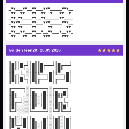
_♥♥___♥♥__♥♥___♥♥♥_____♥♥♥__
_♥♥__♥♥___♥♥__♥♥__♥___♥♥__♥_
_♥♥_♥♥____♥♥__♥♥______♥♥____
_♥♥♥♥_____♥♥___♥♥♥_____♥♥♥__
_♥♥_♥♥____♥♥_____♥♥______♥♥_
_♥♥__♥♥___♥♥__♥__♥♥___♥__♥♥_
_♥♥___♥♥__♥♥___♥♥♥_____♥♥♥__
GoldenTeen20
26.05.2026
╓─╖╓──╖╓─╖╓────╖╓────╖
║█║║█╓╜║█║║█╓──╜║█╓──╜
║█╙╜╓╜░║█║║█╙──╖║█╙──╖
║█╓╖╙╖░║█║╙──╖█║╙──╖█║
║█║║█╙╖║█║╓──╜█║╓──╜█║
╙─╜╙──╜╙─╜╙────╜╙────╜
╓────╖░╓─────╖░╓────╖
║█╓──╜░║█╓─╖█║░║█╓╖█║
║█╙─╖░░║█║░║█║░║█╙╜╓╜
║█╓─╜░░║█║░║█║░║█╓╖╙╖
║█║░░░░║█╙─╜█║░║█║║█╙╖
╙─╜░░░░╙─────╜░╙─╜╙──╜
╓─╖░╓─╖╓─────╖░╓─╖░╓─╖
║█║░║█║║█╓─╖█║░║█║░║█║
║█╙─╜█║║█║░║█║░║█║░║█║