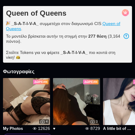
Queen of Queens
_S-A-T-I-V-A_
συμμετέχει στον διαγωνισμό CIS
Queen of
Queens
.
Το μοντέλο βρίσκεται αυτήν τη στιγμή στην
277 θέση
(3,164
πόντοι).
Στείλτε Tokens για να φέρετε
_S-A-T-I-V-A_
πιο κοντά στη
νίκη!
Φωτογραφίες
ΔΩΡΕΆΝ
ΔΩΡΕΆΝ
4
3
12626
8729
My Photos
♥️
A little bit of me🥰