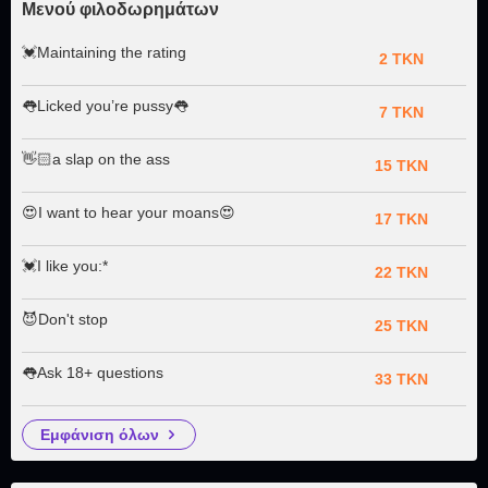
Μενού φιλοδωρημάτων
💓Maintaining the rating
2 TKN
👅Licked you’re pussy👅
7 TKN
👋🏻a slap on the ass
15 TKN
😍I want to hear your moans😍
17 TKN
💓I like you:*
22 TKN
😈Don't stop
25 TKN
👅Ask 18+ questions
33 TKN
εμφάνιση όλων