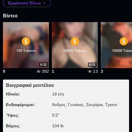
Εμφάνιση Όλων
Βίντεο
150 Tokens
10000 Tokens
10000 Toke
0:32
0:32
392
13
9
1
3
Βιογραφικό μοντέλου
Ηλικία:
18 έτη
Ενδιαφέρομαι:
Άνδρες, Γυναίκες, Zευγάρια, Τρανσ
Ύψος:
5'2"
Βάρος:
104 lb