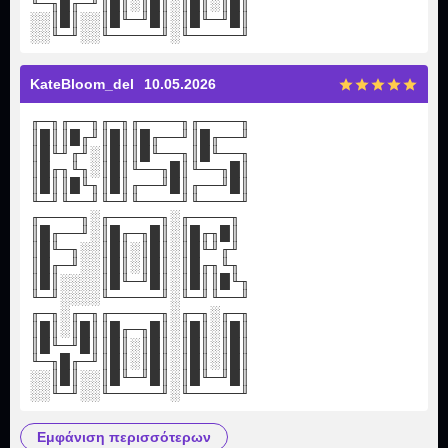
╙─╖█╓─╜║█║░║█║░║█║░║█║
░░║█║░░║█╙─╜█║░║█╙─╜█║
░░╙─╜░░╙─────╜░╙─────╜
KateBloom_del
10.05.2026
╓─╖╓──╖╓─╖╓────╖╓────╖
║█║║█╓╜║█║║█╓──╜║█╓──╜
║█╙╜╓╜░║█║║█╙──╖║█╙──╖
║█╓╖╙╖░║█║╙──╖█║╙──╖█║
║█║║█╙╖║█║╓──╜█║╓──╜█║
╙─╜╙──╜╙─╜╙────╜╙────╜
╓────╖░╓─────╖░╓────╖
║█╓──╜░║█╓─╖█║░║█╓╖█║
║█╙─╖░░║█║░║█║░║█╙╜╓╜
║█╓─╜░░║█║░║█║░║█╓╖╙╖
║█║░░░░║█╙─╜█║░║█║║█╙╖
╙─╜░░░░╙─────╜░╙─╜╙──╜
╓─╖░╓─╖╓─────╖░╓─╖░╓─╖
║█║░║█║║█╓─╖█║░║█║░║█║
║█╙─╜█║║█║░║█║░║█║░║█║
╙─╖█╓─╜║█║░║█║░║█║░║█║
░░║█║░░║█╙─╜█║░║█╙─╜█║
░░╙─╜░░╙─────╜░╙─────╜
εμφάνιση περισσότερων